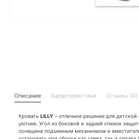
Описание
Характеристики
Отзывы (0)
Кровать
LILLY
– отличное решение для детской 
уютнее. Угол из боковой и задней спинок защит
оснащена подъемным механизмом и вместитель
установить при сборке как слева, так и справ