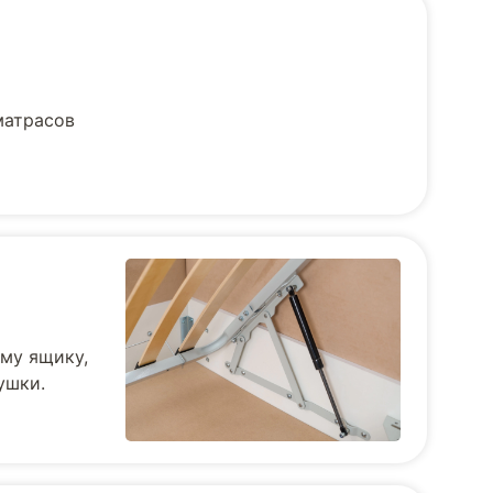
матрасов
му ящику,
ушки.