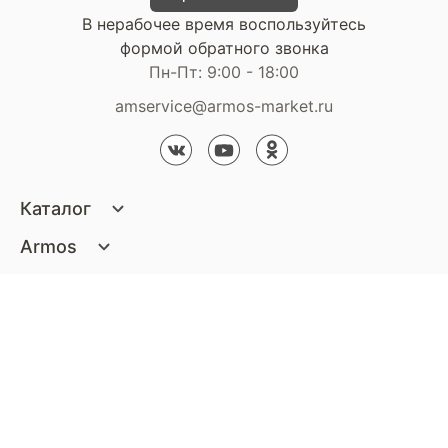
В нерабочее время воспользуйтесь
формой обратного звонка
Пн-Пт: 9:00 - 18:00
amservice@armos-market.ru
Каталог
Матрасы
Armos
Кровати
О компании
Покупателям
Диваны
Сертификаты
Акции
Пуфики и банкетки
Контакты
Статьи
Наши салоны
Подушки и одеяла
Стать партнером
Доставка и оплата
Контакты компании
Кресла
Дизайнерам
Гарантия
Стать партнером
Наши салоны
Чистящие средства
Обмен и возврат
Контакты компании
Дизайнерам
Тумбочки и Комоды