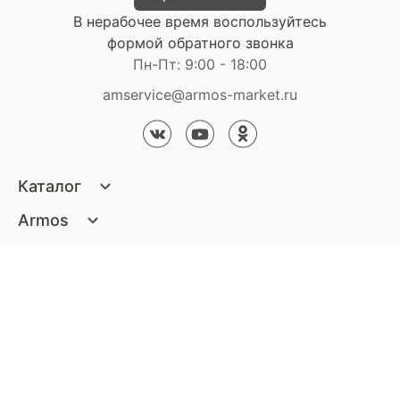
В нерабочее время воспользуйтесь
формой обратного звонка
Пн-Пт: 9:00 - 18:00
amservice@armos-market.ru
Каталог
Матрасы
Armos
Кровати
О компании
Покупателям
Диваны
Сертификаты
Акции
Пуфики и банкетки
Контакты
Статьи
Наши салоны
Подушки и одеяла
Стать партнером
Доставка и оплата
Контакты компании
Кресла
Дизайнерам
Гарантия
Стать партнером
Наши салоны
Чистящие средства
Обмен и возврат
Контакты компании
Дизайнерам
Тумбочки и Комоды