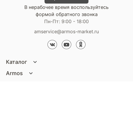
В нерабочее время воспользуйтесь
формой обратного звонка
Пн-Пт: 9:00 - 18:00
amservice@armos-market.ru
Каталог
Матрасы
Armos
Кровати
О компании
Покупателям
Диваны
Сертификаты
Акции
Пуфики и банкетки
Контакты
Статьи
Наши салоны
Подушки и одеяла
Стать партнером
Доставка и оплата
Контакты компании
Кресла
Дизайнерам
Гарантия
Стать партнером
Наши салоны
Чистящие средства
Обмен и возврат
Контакты компании
Дизайнерам
Тумбочки и Комоды