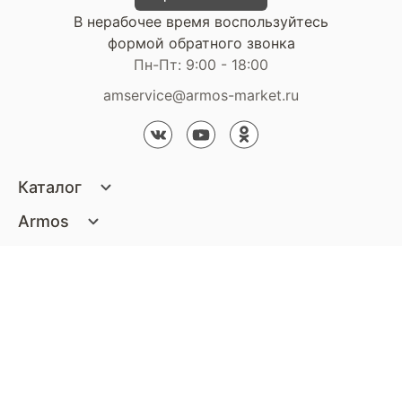
В нерабочее время воспользуйтесь
формой обратного звонка
Пн-Пт: 9:00 - 18:00
amservice@armos-market.ru
Каталог
Матрасы
Armos
Кровати
О компании
Покупателям
Диваны
Сертификаты
Акции
Пуфики и банкетки
Контакты
Статьи
Наши салоны
Подушки и одеяла
Стать партнером
Доставка и оплата
Контакты компании
Кресла
Дизайнерам
Гарантия
Стать партнером
Наши салоны
Чистящие средства
Обмен и возврат
Контакты компании
Дизайнерам
Тумбочки и Комоды