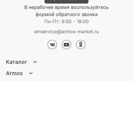
В нерабочее время воспользуйтесь
формой обратного звонка
Пн-Пт: 9:00 - 18:00
amservice@armos-market.ru
Каталог
Матрасы
Armos
Кровати
О компании
Покупателям
Диваны
Сертификаты
Акции
Пуфики и банкетки
Контакты
Статьи
Наши салоны
Подушки и одеяла
Стать партнером
Доставка и оплата
Контакты компании
Кресла
Дизайнерам
Гарантия
Стать партнером
Наши салоны
Чистящие средства
Обмен и возврат
Контакты компании
Дизайнерам
Тумбочки и Комоды