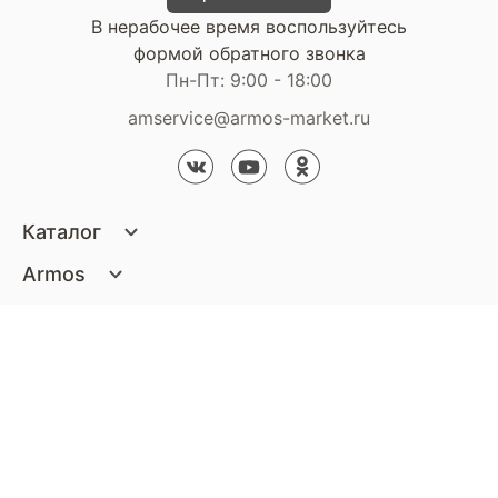
В нерабочее время воспользуйтесь
формой обратного звонка
Пн-Пт: 9:00 - 18:00
amservice@armos-market.ru
Каталог
Матрасы
Armos
Кровати
О компании
Покупателям
Диваны
Сертификаты
Акции
Пуфики и банкетки
Контакты
Статьи
Наши салоны
Подушки и одеяла
Стать партнером
Доставка и оплата
Контакты компании
Кресла
Дизайнерам
Гарантия
Стать партнером
Наши салоны
Чистящие средства
Обмен и возврат
Контакты компании
Дизайнерам
Тумбочки и Комоды