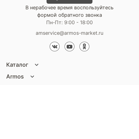
В нерабочее время воспользуйтесь
формой обратного звонка
Пн-Пт: 9:00 - 18:00
amservice@armos-market.ru
Каталог
Матрасы
Armos
Кровати
О компании
Покупателям
Диваны
Сертификаты
Акции
Пуфики и банкетки
Контакты
Статьи
Наши салоны
Подушки и одеяла
Стать партнером
Доставка и оплата
Контакты компании
Кресла
Дизайнерам
Гарантия
Стать партнером
Наши салоны
Чистящие средства
Обмен и возврат
Контакты компании
Дизайнерам
Тумбочки и Комоды