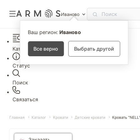
Иваново
Ваш регион:
Иваново
Каталог
Все верно
Выбрать другой
Статус
Поиск
Связаться
Главная
Каталог
Кровати
Детские кровати
Кровать "NELL
Заказать