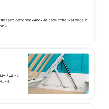
иливает ортопедические свойства матраса и
ерий
му ящику,
ушки.