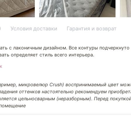
)
Условия доставки
Гарантия и возврат
ать с лаконичным дизайном. Все контуры подчеркнуто 
ать определяет стиль всего интерьера.
к
апример, микровелюр Crush) воспринимаемый цвет може
впадения оттенков настоятельно рекомендуем приобре
вляется цельносварным (неразборным). Перед покупкой
 помещение