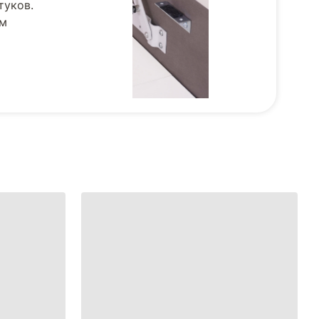
туков.
ом