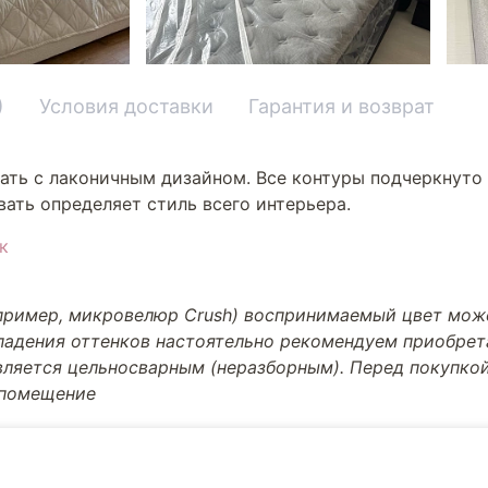
)
Условия доставки
Гарантия и возврат
ать с лаконичным дизайном. Все контуры подчеркнуто 
ать определяет стиль всего интерьера.
к
апример, микровелюр Crush) воспринимаемый цвет може
впадения оттенков настоятельно рекомендуем приобре
вляется цельносварным (неразборным). Перед покупкой
 помещение