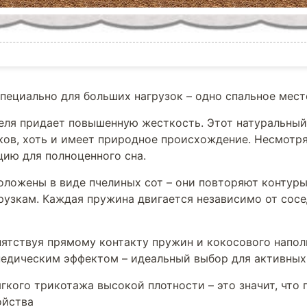
пециально для больших нагрузок – одно спальное место
ля придает повышенную жесткость. Этот натуральный 
ков, хоть и имеет природное происхождение. Несмотря
цию для полноценного сна.
ложены в виде пчелиных сот – они повторяют контуры
рузкам. Каждая пружина двигается независимо от сосе
пятствуя прямому контакту пружин и кокосового напо
опедическим эффектом – идеальный выбор для активных
гкого трикотажа высокой плотности – это значит, что
ойства