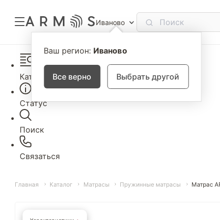
Иваново
Ваш регион:
Иваново
Каталог
Все верно
Выбрать другой
Статус
Поиск
Связаться
Главная
Каталог
Матрасы
Пружинные матрасы
Матрас A