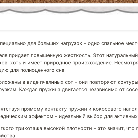
пециально для больших нагрузок – одно спальное место
ля придает повышенную жесткость. Этот натуральный 
ков, хоть и имеет природное происхождение. Несмотря
цию для полноценного сна.
ложены в виде пчелиных сот – они повторяют контуры
рузкам. Каждая пружина двигается независимо от сосе
пятствуя прямому контакту пружин и кокосового напо
опедическим эффектом – идеальный выбор для активных
гкого трикотажа высокой плотности – это значит, что
ойства