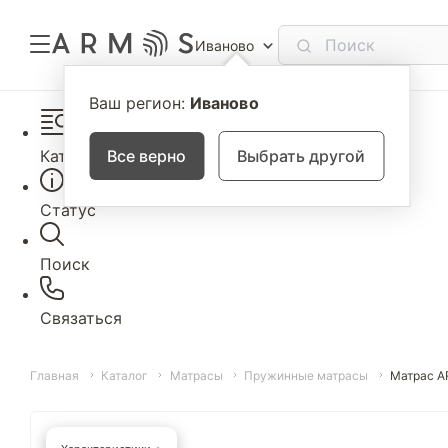
Иваново
Ваш регион:
Иваново
Каталог
Все верно
Выбрать другой
Статус
Поиск
Связаться
Главная
Каталог
Матрасы
Пружинные матрасы
Матрас A