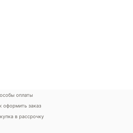
окупателям
Контакты
ции
Наши салоны
атьи
Контакты компании
ставка и оплата
Стать партнером
рантия
Дизайнерам
мен и возврат
особы оплаты
к оформить заказ
купка в рассрочку