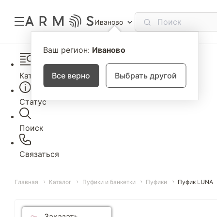
Иваново
Ваш регион:
Иваново
Каталог
Все верно
Выбрать другой
Статус
Поиск
Связаться
Главная
Каталог
Пуфики и банкетки
Пуфики
Пуфик LUNA
Заказать