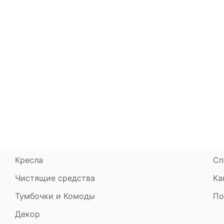
Каталог
Armos
П
Матрасы
О компании
Ак
Кровати
Сертификаты
Ст
Диваны
До
Пуфики и банкетки
Га
Подушки и одеяла
Об
Кресла
Сп
Чистящие средства
Ка
Тумбочки и Комоды
По
Декор