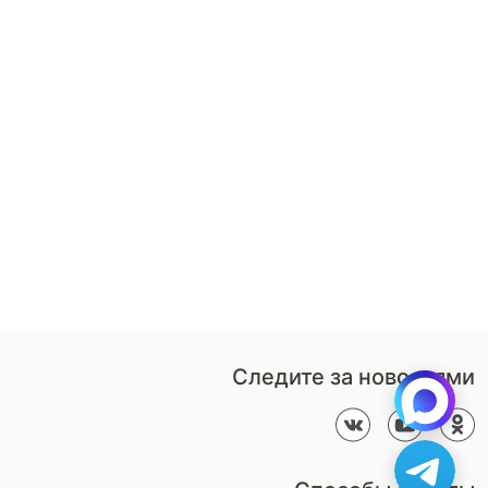
8 (800)-100-85-80
Стать
партнером
Перезвонить мне
Дизайнерам
В нерабочее время
Наши
воспользуйтесь
салоны
формой обратного звонка
Контакты
Пн-Пт: 9:00 - 18:00
компании
amservice@armos-market.ru
Следите за новостями