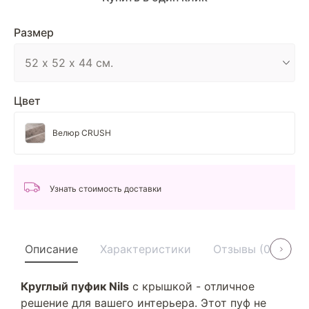
Размер
Цвет
Велюр CRUSH
Узнать стоимость доставки
Описание
Характеристики
Отзывы (0)
У
Круглый пуфик Nils
с крышкой - отличное
решение для вашего интерьера. Этот пуф не