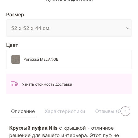
Размер
Цвет
Рогожка MELANGE
Узнать стоимость доставки
Описание
Характеристики
Отзывы (0)
У
Круглый пуфик Nils
с крышкой - отличное
решение для вашего интерьера. Этот пуф не