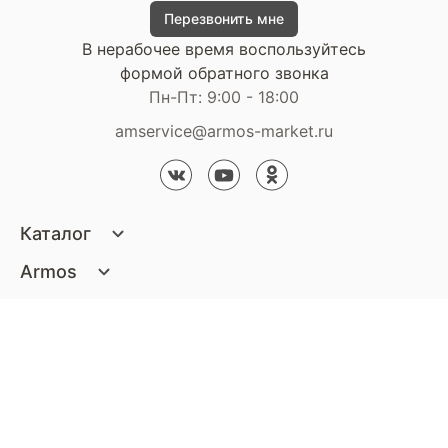
Перезвонить мне
В нерабочее время воспользуйтесь
формой обратного звонка
Пн-Пт: 9:00 - 18:00
amservice@armos-market.ru
Каталог
Матрасы
Armos
Кровати
О компании
Покупателям
Диваны
Сертификаты
Акции
Пуфики и банкетки
Контакты
Статьи
Наши салоны
Подушки и одеяла
Стать партнером
Доставка и оплата
Контакты компании
Кресла
Дизайнерам
Гарантия
Стать партнером
Наши салоны
Чистящие средства