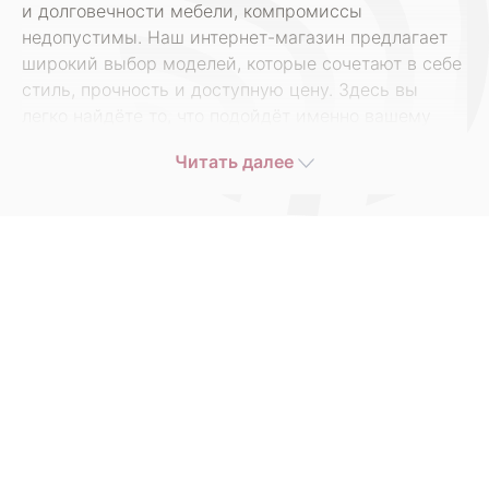
и долговечности мебели, компромиссы
недопустимы. Наш интернет-магазин предлагает
широкий выбор моделей, которые сочетают в себе
стиль, прочность и доступную цену. Здесь вы
легко найдёте то, что подойдёт именно вашему
интерьеру и образу жизни, не переплачивая
Читать далее
посредникам.
Разнообразие моделей для
каждого дома
В каталоге
ARMOS
представлены кровати на
любой вкус — от классических двуспальных
моделей до современных решений с подъёмным
механизмом и встроенными ящиками для
хранения. Мы предлагаем как деревянные, так и
металлические варианты, в различных цветовых
решениях и размерах. У нас вы найдёте кровати
для взрослых и детей, компактные модели для