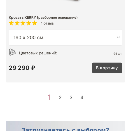
Кровать KERRY (разборное основание)
1 отзыв
Цветовых решений:
94 шт.
29 290 ₽
В корзину
1
2
3
4
Затрудняетесь с выбором?