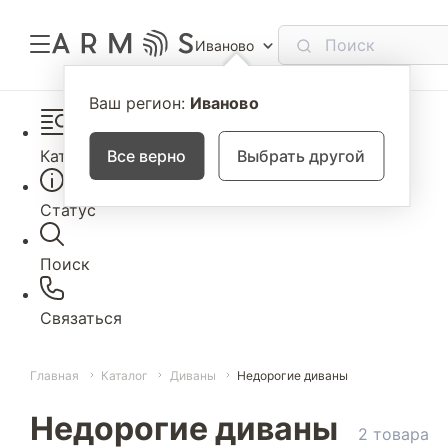
Иваново
Ваш регион:
Иваново
Каталог
Все верно
Выбрать другой
Статус
Поиск
Связаться
Главная
Каталог
Диваны
Недорогие диваны
Недорогие диваны
2 товара