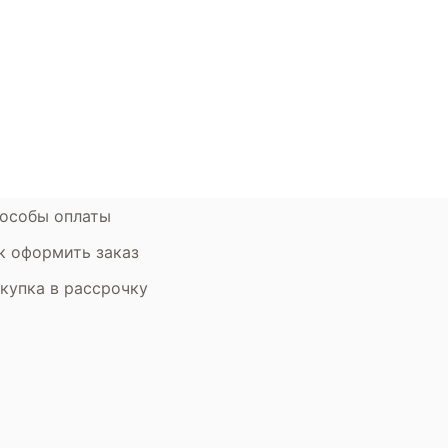
ции
Наши салоны
атьи
Контакты компании
ставка и оплата
Стать партнером
рантия
Дизайнерам
мен и возврат
особы оплаты
к оформить заказ
купка в рассрочку