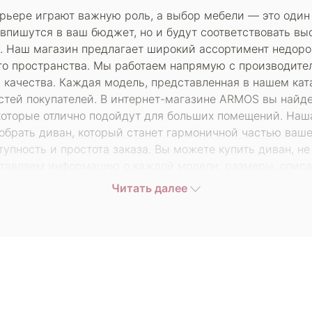
рьере играют важную роль, а выбор мебели — это один
впишутся в ваш бюджет, но и будут соответствовать вы
 Наш магазин предлагает широкий ассортимент недорог
ного пространства. Мы работаем напрямую с производите
 качества. Каждая модель, представленная в нашем ката
стей покупателей. В интернет-магазине ARMOS вы найде
которые отлично подойдут для больших помещений. Наш
добрать диван, который станет гармоничной частью ваше
пность и простота заказа. Вы можете купить диван, не
ставляем информацию о каждой модели: размеры, описан
нанный выбор и выбрать идеальный вариант. Кроме того
Читать далее
 которым вы можете приобрести качественные недороги
ый продукт, но и сделать процесс покупки максимально
ль остался доволен своим выбором и смог насладиться
водителя просто и удобно с интернет-магазином ARMOS
 обслуживание. Не упустите возможность преобразить 
осферу уюта. Заходите на наш сайт, выбирайте свою иде
окупателям
Контакты