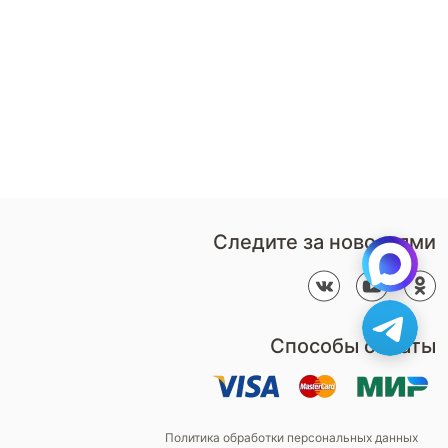
Стать
партнером
Перезвонить мне
Дизайнерам
В нерабочее время
Наши
воспользуйтесь
салоны
формой обратного звонка
Контакты
Пн-Пт: 9:00 - 18:00
компании
amservice@armos-market.ru
Следите за новостями
Способы оплаты
Политика обработки персональных данных