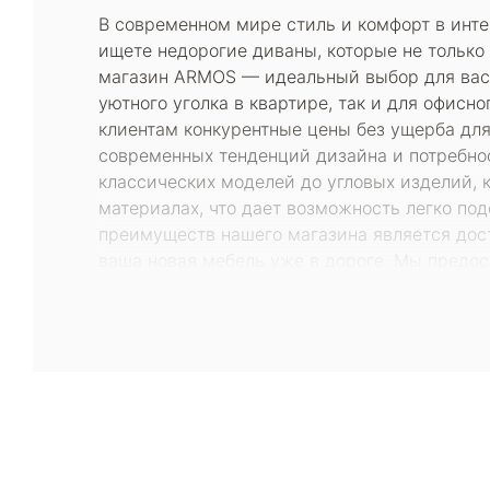
В современном мире стиль и комфорт в инте
ищете недорогие диваны, которые не только 
магазин ARMOS — идеальный выбор для вас.
уютного уголка в квартире, так и для офис
клиентам конкурентные цены без ущерба для
современных тенденций дизайна и потребно
классических моделей до угловых изделий, 
материалах, что дает возможность легко по
преимуществ нашего магазина является досту
ваша новая мебель уже в дороге. Мы предо
покупателей. Это поможет вам сделать осоз
проводятся акции и распродажи, благодаря
Наша цель — не только предоставить отличн
Мы заботимся о том, чтобы каждый покупате
Купить недорогие диваны в Москве от произ
продукции, демократичные цены и отличное
мебели, которая радует глаз и создает атм
ARMOS!
Каталог
Armos
П