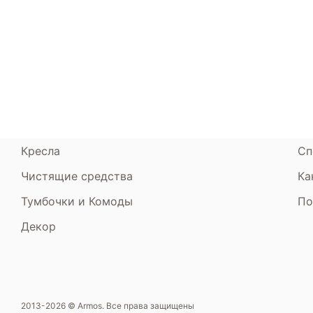
Матрасы
О компании
Ак
Кровати
Сертификаты
Ст
Диваны
До
Пуфики и банкетки
Га
Подушки и одеяла
Об
Кресла
Сп
Чистящие средства
Ка
Тумбочки и Комоды
По
Декор
2013-2026 © Armos. Все права защищены