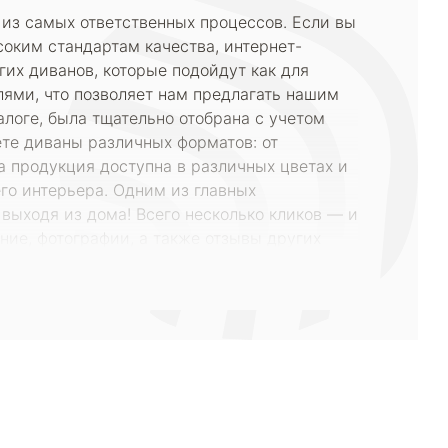
 из самых ответственных процессов. Если вы
соким стандартам качества, интернет-
их диванов, которые подойдут как для
лями, что позволяет нам предлагать нашим
логе, была тщательно отобрана с учетом
те диваны различных форматов: от
а продукция доступна в различных цветах и
го интерьера. Одним из главных
 выходя из дома! Всего несколько кликов — и
ие, фотографии, а также отзывы других
, в интернет-магазине ARMOS регулярно
е диваны по еще более выгодным ценам.
 удобным и приятным для наших клиентов.
 комфортом, который подарит наша мебель.
. Мы гарантируем высокое качество
свой дом с помощью стильной и комфортной
альную модель и становитесь частью семьи
8 (800)-100-85-80