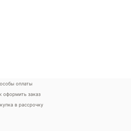
окупателям
Контакты
ции
Наши салоны
атьи
Контакты компании
ставка и оплата
Стать партнером
рантия
Дизайнерам
мен и возврат
особы оплаты
к оформить заказ
купка в рассрочку