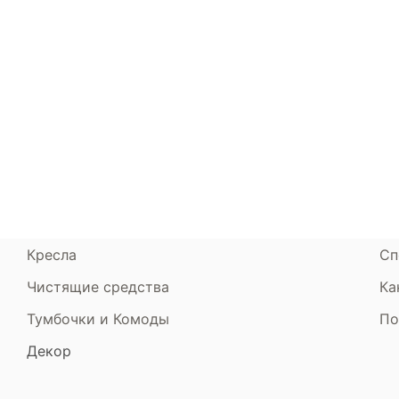
Каталог
Armos
П
Матрасы
О компании
Ак
Кровати
Сертификаты
Ст
Диваны
До
Пуфики и банкетки
Га
Подушки и одеяла
Об
Кресла
Сп
Чистящие средства
Ка
Тумбочки и Комоды
По
Декор