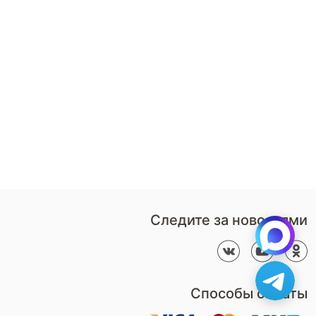
8 (800)-100-85-80
Стать
партнером
Перезвонить мне
Дизайнерам
В нерабочее время
Наши
воспользуйтесь
салоны
формой обратного звонка
Контакты
Пн-Пт: 9:00 - 18:00
компании
amservice@armos-market.ru
Следите за новостями
Способы оплаты