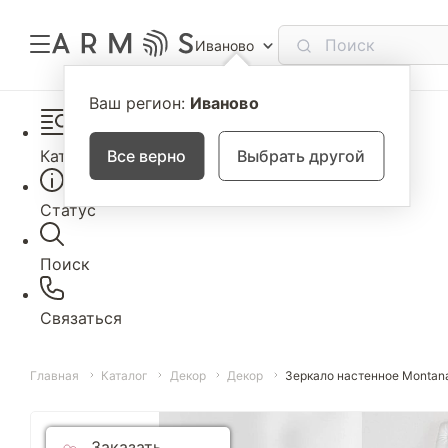
Иваново
Ваш регион:
Иваново
Каталог
Все верно
Выбрать другой
Статус
Поиск
Связаться
Главная
Каталог
Декор
Декор
Зеркало настенное Montan
Заказать