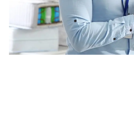
Каталог
Armos
П
Матрасы
О компании
Ак
Кровати
Сертификаты
Ст
Диваны
До