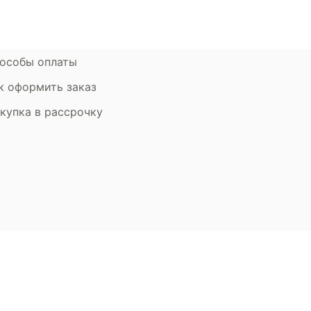
рантия
Дизайнерам
мен и возврат
особы оплаты
к оформить заказ
купка в рассрочку