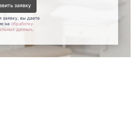
авить заявку
 заявку, вы даете
ие на
обработку
альных данных
.
8 (800)-100-85-80
Стать
партнером
Перезвонить мне
Дизайнерам
В нерабочее время
Наши
воспользуйтесь
салоны
формой обратного звонка