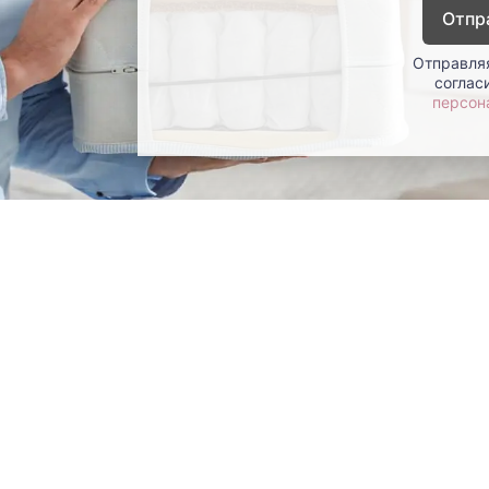
Отпр
Отправляя
соглас
персон
окупателям
Контакты
ции
Наши салоны
атьи
Контакты компании
ставка и оплата
Стать партнером