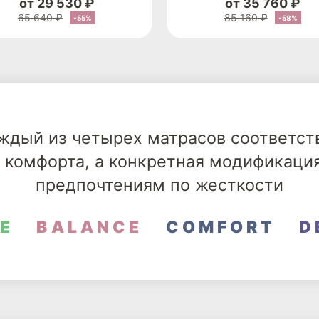
от 29 530 ₽
от 35 760 ₽
65 640 ₽
85 160 ₽
-55%
-58%
ждый из четырех матрасов соответс
 комфорта, а конкретная модификаци
предпочтениям по жесткости
E
BALANCE
COMFORT
D