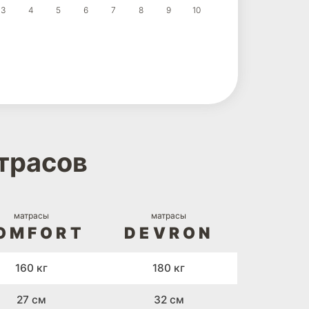
3
4
5
6
7
8
9
10
трасов
матрасы
матрасы
OMFORT
DEVRON
160 кг
180 кг
27 см
32 см