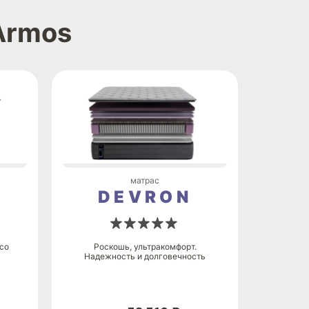
Armos
матрас
T
DEVRON
со
Роскошь, ультракомфорт.
Надежность и долговечность