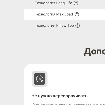
Технология Long Life
Технология Max Load
Технология Pillow Top
Доп
Не нужно переворачивать
Современные односторонние матрасы н