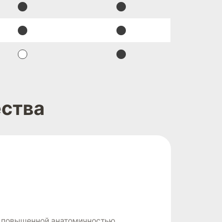
ства
т повышенной анатомичностью