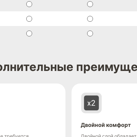
олнительные преимуще
Двойной комфорт
е требуется
Двойной слой обладае