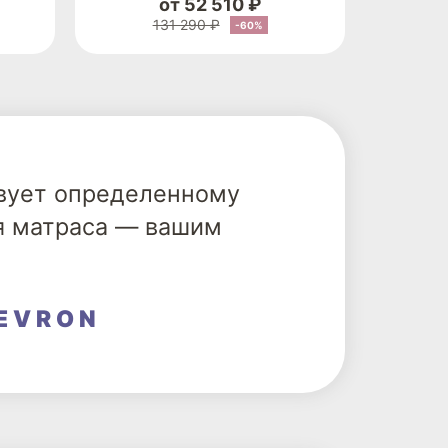
от 52 510 ₽
131 290 ₽
-60%
твует определенному
я матраса — вашим
EVRON