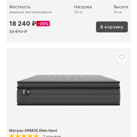
Жесткость
Нагрузка
Высота
умеренно-жесткая/средняя
120 кг
16 см
18 240 ₽
20%
В корзину
22 810 ₽
Матрас ARMOS Elion Hard
7 отзывов