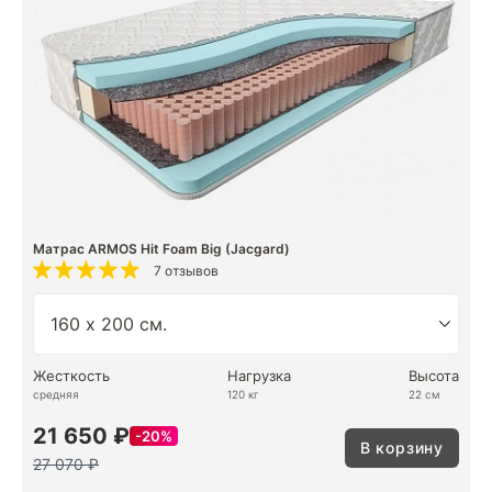
Матрас ARMOS Hit Foam Big (Jacgard)
7 отзывов
Жесткость
Нагрузка
Высота
средняя
120 кг
22 см
21 650 ₽
20%
В корзину
27 070 ₽