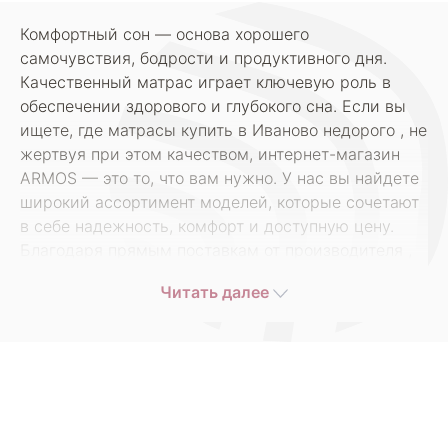
Комфортный сон — основа хорошего
самочувствия, бодрости и продуктивного дня.
Качественный матрас играет ключевую роль в
обеспечении здорового и глубокого сна. Если вы
ищете, где матрасы купить в Иваново недорого , не
жертвуя при этом качеством, интернет-магазин
ARMOS — это то, что вам нужно. У нас вы найдете
широкий ассортимент моделей, которые сочетают
в себе надежность, комфорт и доступную цену.
Благодаря прямым поставкам от производителя ,
мы предлагаем лучшие условия для покупателей
Читать далее
по всей России, включая Иваново.
В нашем каталоге представлены матрасы на любой
вкус и потребности: от классических пружинных
моделей до беспружинных вариантов с разной
степенью жесткости. Все изделия
изготавливаются из сертифицированных