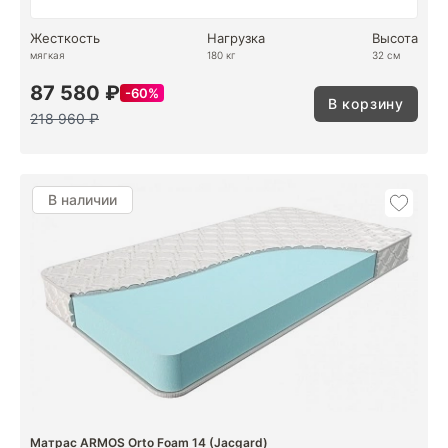
Жесткость
Нагрузка
Высота
мягкая
180 кг
32 см
87 580 ₽
60%
В корзину
218 960 ₽
В наличии
Матрас ARMOS Orto Foam 14 (Jacgard)