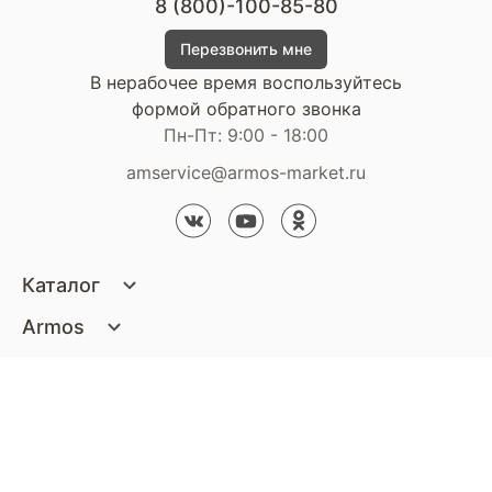
8 (800)-100-85-80
Перезвонить мне
В нерабочее время воспользуйтесь
формой обратного звонка
Пн-Пт: 9:00 - 18:00
amservice@armos-market.ru
Каталог
Матрасы
Armos
Кровати
О компании
Покупателям
Диваны
Сертификаты
Акции
Пуфики и банкетки
Контакты
Статьи
Наши салоны
Подушки и одеяла
Стать партнером
Доставка и оплата
Контакты компании
Кресла
Дизайнерам
Гарантия