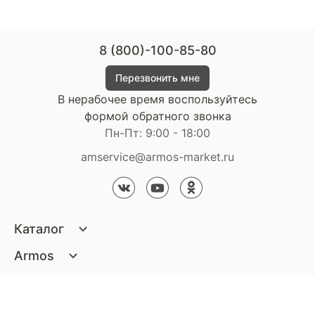
8 (800)-100-85-80
Перезвонить мне
В нерабочее время воспользуйтесь
формой обратного звонка
Пн-Пт: 9:00 - 18:00
amservice@armos-market.ru
Каталог
Матрасы
Armos
Кровати
О компании
Покупателям
Диваны
Сертификаты
Акции
Пуфики и банкетки
Контакты