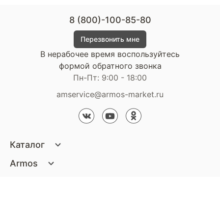
8 (800)-100-85-80
Перезвонить мне
В нерабочее время воспользуйтесь
формой обратного звонка
Пн-Пт: 9:00 - 18:00
amservice@armos-market.ru
Каталог
Матрасы
Armos
Кровати
О компании
Покупателям
Диваны
Сертификаты
Акции
Пуфики и банкетки
Контакты
Статьи
Наши салоны
Подушки и одеяла
Стать партнером