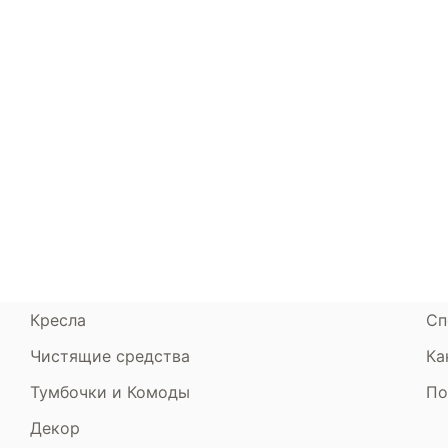
Каталог
Armos
П
Матрасы
О компании
Ак
Кровати
Сертификаты
Ст
Диваны
До
Пуфики и банкетки
Га
Подушки и одеяла
Об
Кресла
Сп
Чистящие средства
Ка
Тумбочки и Комоды
По
Декор