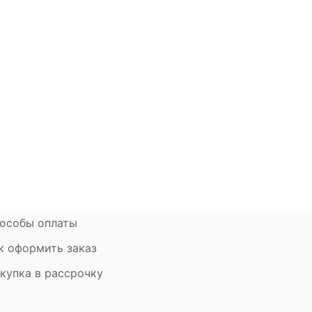
окупателям
Контакты
ции
Наши салоны
атьи
Контакты компании
ставка и оплата
Стать партнером
рантия
Дизайнерам
мен и возврат
особы оплаты
к оформить заказ
купка в рассрочку