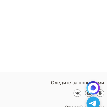
8 (800)-100-85-80
Стать
партнером
Перезвонить мне
Дизайнерам
В нерабочее время
Наши
воспользуйтесь
салоны
формой обратного звонка
Контакты
Пн-Пт: 9:00 - 18:00
компании
amservice@armos-market.ru
Следите за новостями