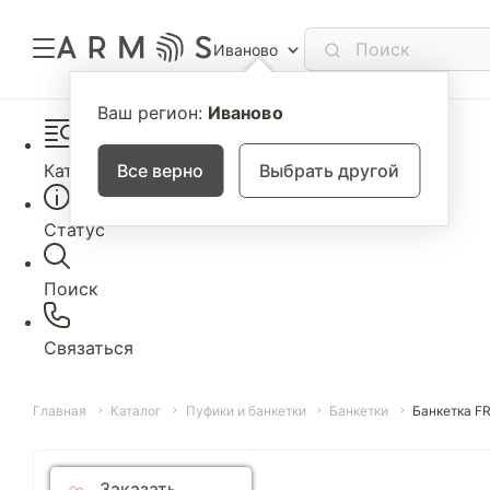
Иваново
Ваш регион:
Иваново
Каталог
Все верно
Выбрать другой
Статус
Поиск
Связаться
Главная
Каталог
Пуфики и банкетки
Банкетки
Банкетка F
Заказать