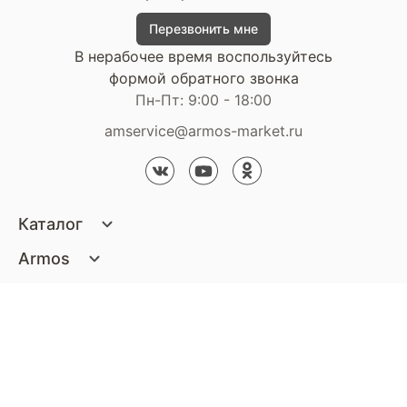
Перезвонить мне
В нерабочее время воспользуйтесь
формой обратного звонка
Пн-Пт: 9:00 - 18:00
amservice@armos-market.ru
Каталог
Матрасы
Armos
Кровати
О компании
Покупателям
Диваны
Сертификаты
Акции
Пуфики и банкетки
Контакты
Статьи
Наши салоны
Подушки и одеяла
Стать партнером
Доставка и оплата
Контакты компании
Кресла
Дизайнерам
Гарантия
Стать партнером
Наши салоны
Чистящие средства