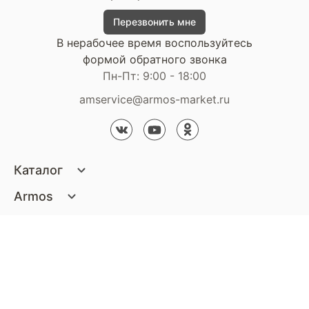
Перезвонить мне
В нерабочее время воспользуйтесь
формой обратного звонка
Пн-Пт: 9:00 - 18:00
amservice@armos-market.ru
Каталог
Матрасы
Armos
Кровати
О компании
Покупателям
Диваны
Сертификаты
Акции
Пуфики и банкетки
Контакты
Статьи
Наши салоны
Подушки и одеяла
Стать партнером
Доставка и оплата
Контакты компании
Кресла
Дизайнерам
Гарантия
Стать партнером
Наши салоны
Чистящие средства