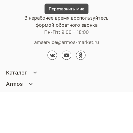
Перезвонить мне
В нерабочее время воспользуйтесь
формой обратного звонка
Пн-Пт: 9:00 - 18:00
amservice@armos-market.ru
Каталог
Матрасы
Armos
Кровати
О компании
Покупателям
Диваны
Сертификаты
Акции
Пуфики и банкетки
Контакты
Статьи
Наши салоны
Подушки и одеяла
Стать партнером
Доставка и оплата
Контакты компании
Кресла
Дизайнерам
Гарантия
Стать партнером
Наши салоны
Чистящие средства