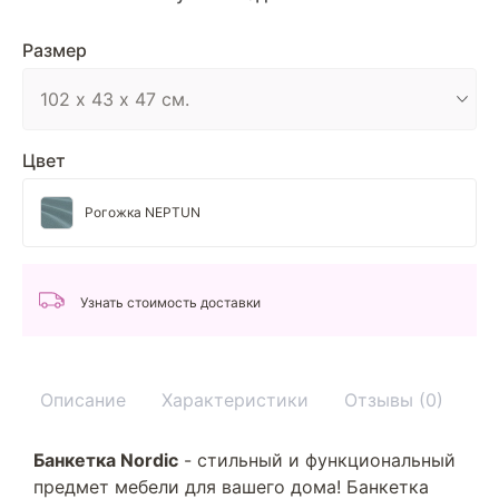
Размер
Цвет
Рогожка NEPTUN
Узнать стоимость доставки
Описание
Характеристики
Отзывы (0)
У
Банкетка Nordic
- стильный и функциональный
предмет мебели для вашего дома! Банкетка