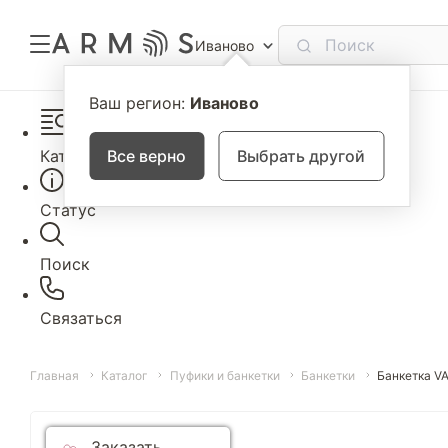
Иваново
Ваш регион:
Иваново
Каталог
Все верно
Выбрать другой
Статус
Поиск
Связаться
Главная
Каталог
Пуфики и банкетки
Банкетки
Банкетка V
Заказать