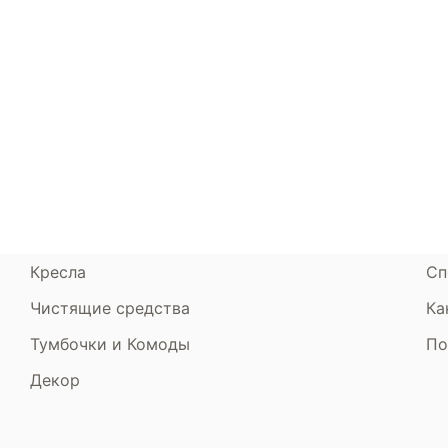
Каталог
Armos
П
Матрасы
О компании
Ак
Кровати
Сертификаты
Ст
Диваны
До
Пуфики и банкетки
Га
Подушки и одеяла
Об
Кресла
Сп
Чистящие средства
Ка
Тумбочки и Комоды
По
Декор