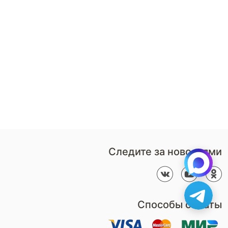
8 (800)-100-85-80
Стать
партнером
Перезвонить мне
Дизайнерам
В нерабочее время
Наши
воспользуйтесь
салоны
формой обратного звонка
Контакты
Пн-Пт: 9:00 - 18:00
компании
amservice@armos-market.ru
Следите за новостями
Способы оплаты