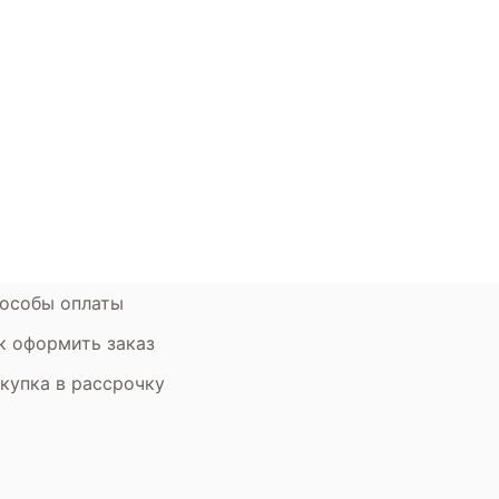
окупателям
Контакты
ции
Наши салоны
атьи
Контакты компании
ставка и оплата
Стать партнером
рантия
Дизайнерам
мен и возврат
особы оплаты
к оформить заказ
купка в рассрочку