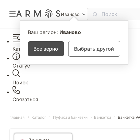
Иваново
Ваш регион:
Иваново
Каталог
Все верно
Выбрать другой
Статус
Поиск
Связаться
Главная
Каталог
Пуфики и банкетки
Банкетки
Банкетка V
Заказать