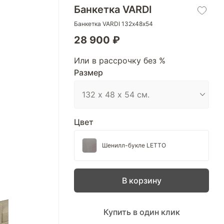
Банкетка VARDI
Банкетка VARDI 132х48х54
28 900 ₽
Или в рассрочку без %
Размер
Цвет
Шенилл-букле LETTO
В корзину
Купить в один клик