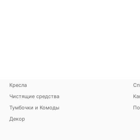
Каталог
Armos
П
Матрасы
О компании
Ак
Кровати
Сертификаты
Ст
Диваны
До
Пуфики и банкетки
Га
Подушки и одеяла
Об
Кресла
Сп
Чистящие средства
Ка
Тумбочки и Комоды
По
Декор