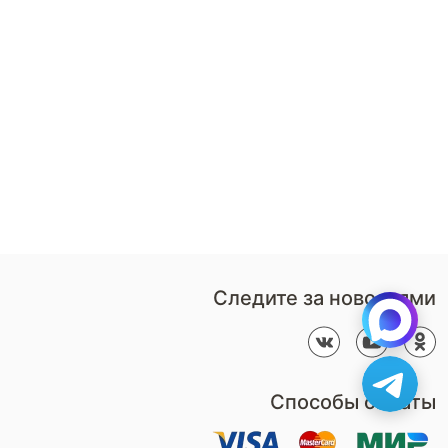
8 (800)-100-85-80
Стать
партнером
Перезвонить мне
Дизайнерам
В нерабочее время
Наши
воспользуйтесь
салоны
формой обратного звонка
Контакты
Пн-Пт: 9:00 - 18:00
компании
amservice@armos-market.ru
Следите за новостями
Способы оплаты