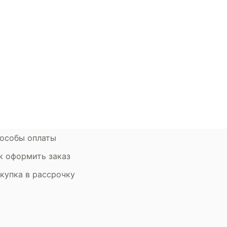
окупателям
Контакты
ции
Наши салоны
атьи
Контакты компании
ставка и оплата
Стать партнером
рантия
Дизайнерам
мен и возврат
особы оплаты
к оформить заказ
купка в рассрочку