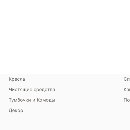
Каталог
Armos
П
Матрасы
О компании
Ак
Кровати
Сертификаты
Ст
Диваны
До
Пуфики и банкетки
Га
Подушки и одеяла
Об
Кресла
Сп
Чистящие средства
Ка
Тумбочки и Комоды
По
Декор