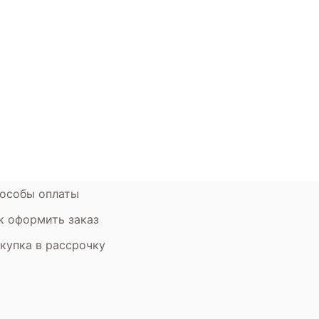
окупателям
Контакты
ции
Наши салоны
атьи
Контакты компании
ставка и оплата
Стать партнером
рантия
Дизайнерам
мен и возврат
особы оплаты
к оформить заказ
купка в рассрочку