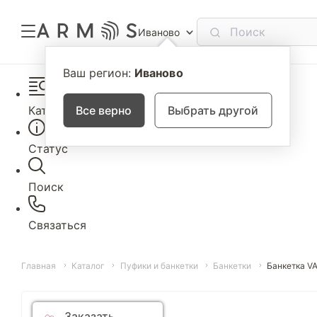
Иваново
Ваш регион:
Иваново
Каталог
Все верно
Выбрать другой
Статус
Поиск
Связаться
Главная
Каталог
Пуфики и банкетки
Банкетки
Банкетка V
Заказать