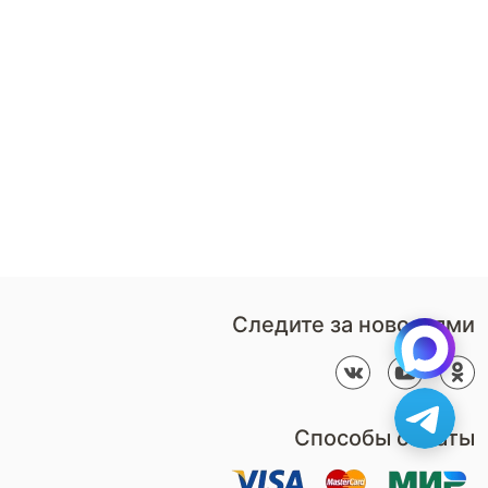
8 (800)-100-85-80
Стать
партнером
Перезвонить мне
Дизайнерам
В нерабочее время
Наши
воспользуйтесь
салоны
формой обратного звонка
Контакты
Пн-Пт: 9:00 - 18:00
компании
amservice@armos-market.ru
Следите за новостями
Способы оплаты