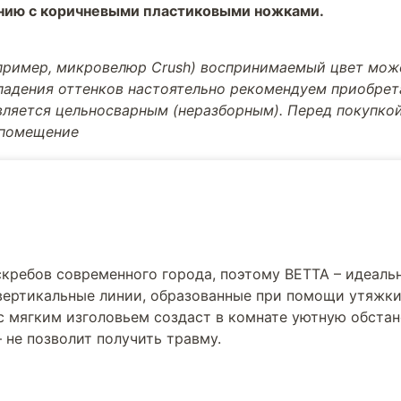
анию с коричневыми пластиковыми ножками.
апример, микровелюр Crush) воспринимаемый цвет може
впадения оттенков настоятельно рекомендуем приобре
вляется цельносварным (неразборным). Перед покупкой
 помещение
скребов современного города, поэтому BETTA – идеаль
 вертикальные линии, образованные при помощи утяжк
с мягким изголовьем создаст в комнате уютную обстан
 не позволит получить травму.