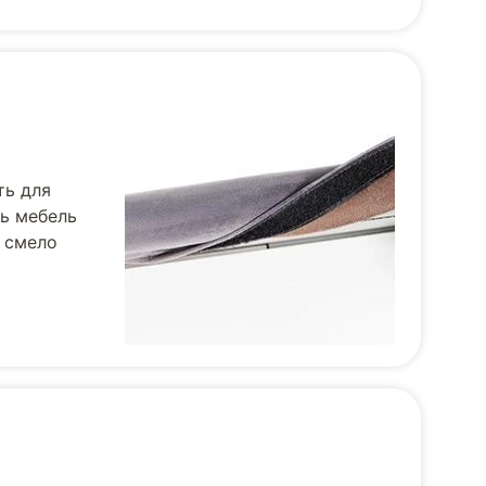
ть для
ть мебель
е смело