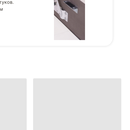
туков.
ом