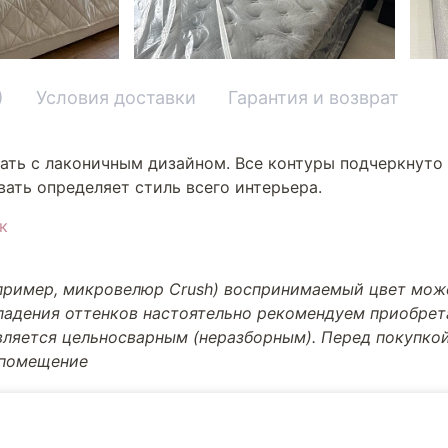
)
Условия доставки
Гарантия и возврат
ать с лаконичным дизайном. Все контуры подчеркнуто 
ать определяет стиль всего интерьера.
к
апример, микровелюр Crush) воспринимаемый цвет може
впадения оттенков настоятельно рекомендуем приобре
вляется цельносварным (неразборным). Перед покупкой
 помещение