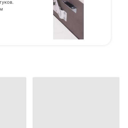
туков.
ом