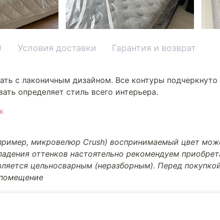
)
Условия доставки
Гарантия и возврат
ать с лаконичным дизайном. Все контуры подчеркнуто 
ать определяет стиль всего интерьера.
к
апример, микровелюр Crush) воспринимаемый цвет може
впадения оттенков настоятельно рекомендуем приобре
вляется цельносварным (неразборным). Перед покупкой
 помещение