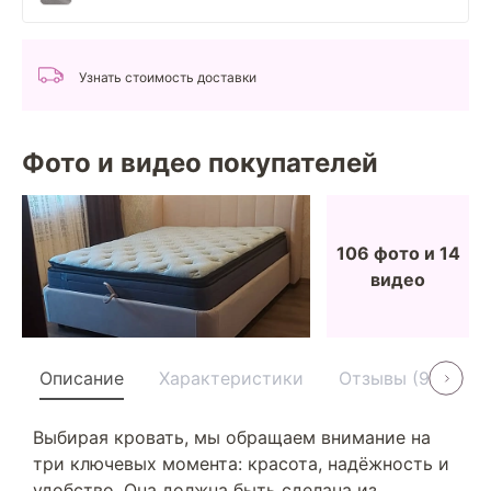
Узнать стоимость доставки
Фото и видео покупателей
106 фото и 14
видео
Описание
Характеристики
Отзывы (91)
У
Выбирая кровать, мы обращаем внимание на
три ключевых момента: красота, надёжность и
удобство. Она должна быть сделана из