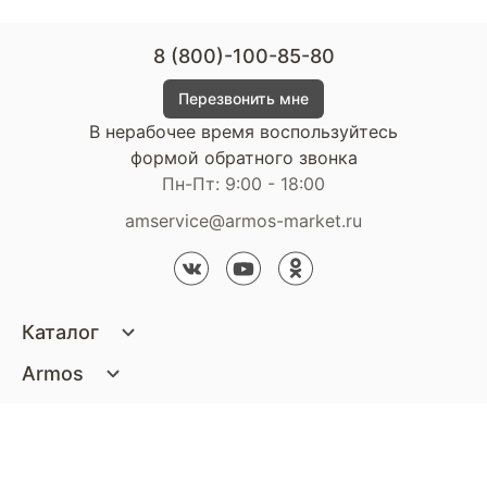
8 (800)-100-85-80
Перезвонить мне
В нерабочее время воспользуйтесь
формой обратного звонка
Пн-Пт: 9:00 - 18:00
amservice@armos-market.ru
Каталог
Матрасы
Armos
Кровати
О компании
Покупателям
Диваны
Сертификаты
Акции
Пуфики и банкетки
Контакты
Статьи
Наши салоны
Подушки и одеяла