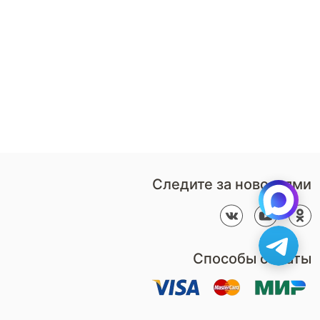
8 (800)-100-85-80
Стать
партнером
Перезвонить мне
Дизайнерам
В нерабочее время
Наши
воспользуйтесь
салоны
формой обратного звонка
Контакты
Пн-Пт: 9:00 - 18:00
компании
amservice@armos-market.ru
Следите за новостями
Способы оплаты