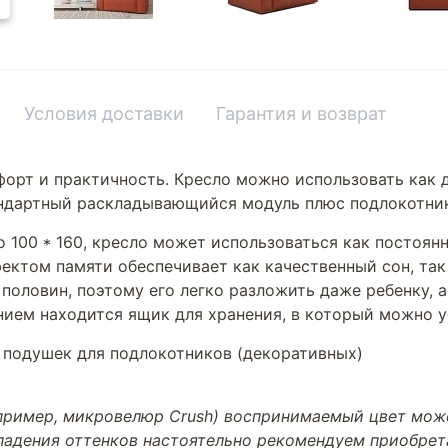
Условия доставки
Гарантия и возврат
орт и практичность. Кресло можно использовать как 
андартный раскладывающийся модуль плюс подлокотни
 100 * 160, кресло может использоваться как постоянн
фектом памяти обеспечивает как качественный сон, так
 половин, поэтому его легко разложить даже ребенку, 
нием находится ящик для хранения, в который можно 
з подушек для подлокотников (декоративных)
апример, микровелюр Crush) воспринимаемый цвет може
впадения оттенков настоятельно рекомендуем приобре