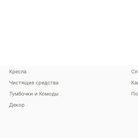
Каталог
Armos
П
Матрасы
О компании
Ак
Кровати
Сертификаты
Ст
Диваны
До
Пуфики и банкетки
Га
Подушки и одеяла
Об
Кресла
Сп
Чистящие средства
Ка
Тумбочки и Комоды
По
Декор