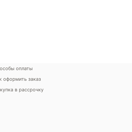
окупателям
Контакты
ции
Наши салоны
атьи
Контакты компании
ставка и оплата
Стать партнером
рантия
Дизайнерам
мен и возврат
особы оплаты
к оформить заказ
купка в рассрочку