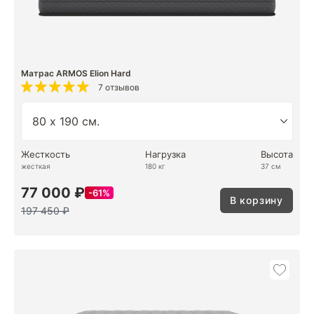
Матрас ARMOS Elion Hard
7 отзывов
Жесткость
Нагрузка
Высота
жесткая
180 кг
37 см
77 000 ₽
61%
В корзину
197 450 ₽