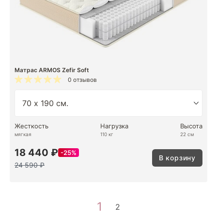
Матрас ARMOS Zefir Soft
0 отзывов
Жесткость
Нагрузка
Высота
мягкая
110 кг
22 см
18 440 ₽
25%
В корзину
24 590 ₽
1
2