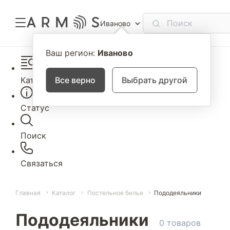
Иваново
Ваш регион:
Иваново
Каталог
Все верно
Выбрать другой
Статус
Поиск
Связаться
Главная
Каталог
Постельное белье
Пододеяльники
Пододеяльники
0 товаров