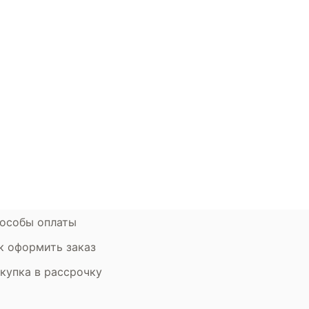
окупателям
Контакты
ции
Наши салоны
атьи
Контакты компании
ставка и оплата
Стать партнером
рантия
Дизайнерам
мен и возврат
особы оплаты
к оформить заказ
купка в рассрочку