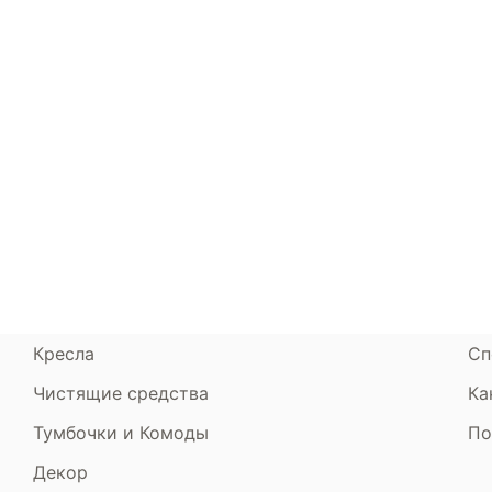
Каталог
Armos
П
Матрасы
О компании
Ак
Кровати
Сертификаты
Ст
Диваны
До
Пуфики и банкетки
Га
Подушки и одеяла
Об
Кресла
Сп
Чистящие средства
Ка
Тумбочки и Комоды
По
Декор