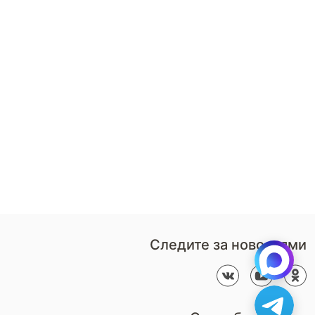
8 (800)-100-85-80
Стать
партнером
Перезвонить мне
Дизайнерам
В нерабочее время
Наши
воспользуйтесь
салоны
формой обратного звонка
Контакты
Пн-Пт: 9:00 - 18:00
компании
amservice@armos-market.ru
Следите за новостями