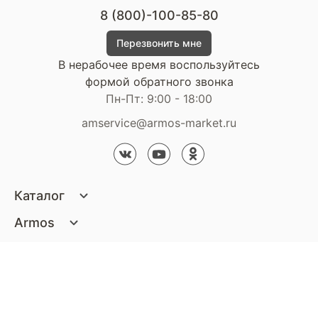
8 (800)-100-85-80
Перезвонить мне
В нерабочее время воспользуйтесь
формой обратного звонка
Пн-Пт: 9:00 - 18:00
amservice@armos-market.ru
Каталог
Матрасы
Armos
Кровати
О компании
Покупателям
Диваны
Сертификаты
Акции
Пуфики и банкетки
Контакты
Статьи
Наши салоны
Подушки и одеяла
Стать партнером
Доставка и оплата
Контакты компании
Кресла