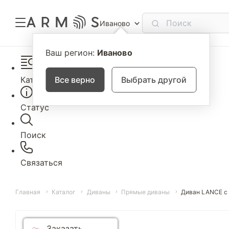
Иваново
Ваш регион:
Иваново
Каталог
Все верно
Выбрать другой
Статус
Поиск
Связаться
Главная
Каталог
Диваны
Прямые диваны
Диван LANCE с
Заказать