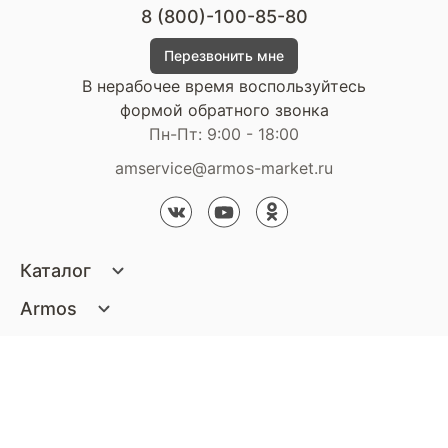
8 (800)-100-85-80
Перезвонить мне
В нерабочее время воспользуйтесь
формой обратного звонка
Пн-Пт: 9:00 - 18:00
amservice@armos-market.ru
Каталог
Матрасы
Armos
Кровати
О компании
Покупателям
Диваны
Сертификаты
Акции
Пуфики и банкетки
Контакты
Статьи
Наши салоны
Подушки и одеяла
Стать партнером
Доставка и оплата
Контакты компании
Кресла
Дизайнерам