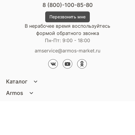
8 (800)-100-85-80
Перезвонить мне
В нерабочее время воспользуйтесь
формой обратного звонка
Пн-Пт: 9:00 - 18:00
amservice@armos-market.ru
Каталог
Матрасы
Armos
Кровати
О компании
Покупателям
Диваны
Сертификаты
Акции
Пуфики и банкетки
Контакты
Статьи
Наши салоны
Подушки и одеяла
Стать партнером
Доставка и оплата
Контакты компании
Кресла
Дизайнерам