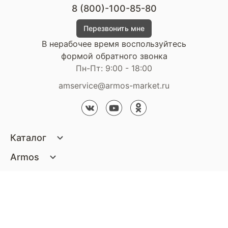
8 (800)-100-85-80
Перезвонить мне
В нерабочее время воспользуйтесь
формой обратного звонка
Пн-Пт: 9:00 - 18:00
amservice@armos-market.ru
Каталог
Матрасы
Armos
Кровати
О компании
Покупателям
Диваны
Сертификаты
Акции
Пуфики и банкетки
Контакты
Статьи
Наши салоны
Подушки и одеяла
Стать партнером
Доставка и оплата
Контакты компании
Кресла
Дизайнерам