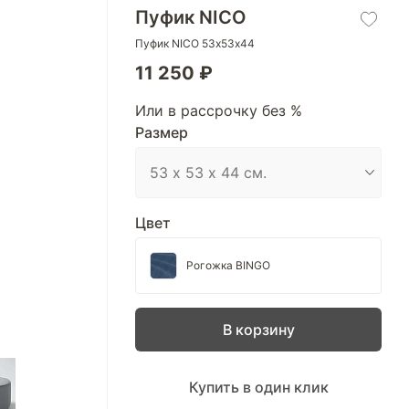
Пуфик NICO
Пуфик NICO 53х53х44
11 250 ₽
Или в рассрочку без %
Размер
Цвет
Рогожка BINGO
В корзину
Купить в один клик