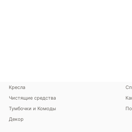
Каталог
Armos
П
Матрасы
О компании
Ак
Кровати
Сертификаты
Ст
Диваны
До
Пуфики и банкетки
Га
Подушки и одеяла
Об
Кресла
Сп
Чистящие средства
Ка
Тумбочки и Комоды
По
Декор