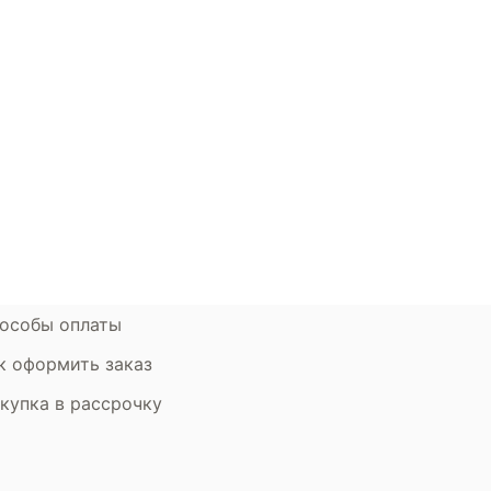
окупателям
Контакты
ции
Наши салоны
атьи
Контакты компании
ставка и оплата
Стать партнером
рантия
Дизайнерам
мен и возврат
особы оплаты
к оформить заказ
купка в рассрочку