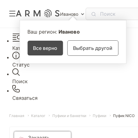
Иваново
Ваш регион:
Иваново
Каталог
Все верно
Выбрать другой
Статус
Поиск
Связаться
Главная
Каталог
Пуфики и банкетки
Пуфики
Пуфик NICO
Заказать