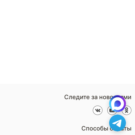
8 (800)-100-85-80
Стать
партнером
Перезвонить мне
Дизайнерам
В нерабочее время
Наши
воспользуйтесь
салоны
формой обратного звонка
Контакты
Пн-Пт: 9:00 - 18:00
компании
amservice@armos-market.ru
Следите за новостями
Способы оплаты