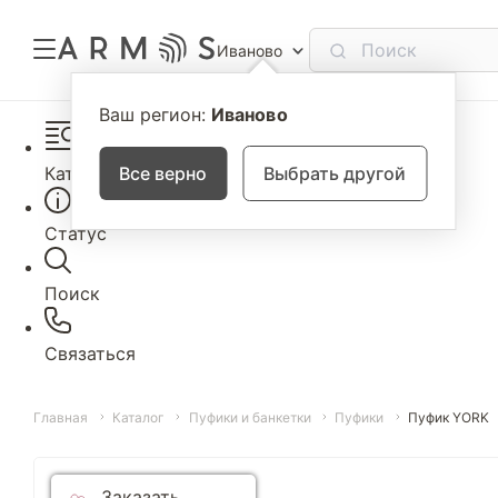
Иваново
Ваш регион:
Иваново
Каталог
Все верно
Выбрать другой
Статус
Поиск
Связаться
Главная
Каталог
Пуфики и банкетки
Пуфики
Пуфик YORK
Заказать