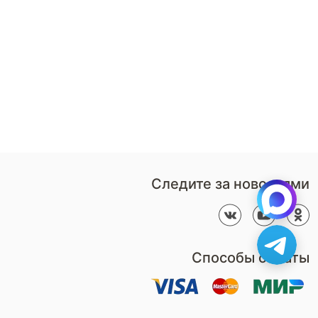
8 (800)-100-85-80
Стать
партнером
Перезвонить мне
Дизайнерам
В нерабочее время
Наши
воспользуйтесь
салоны
формой обратного звонка
Контакты
Пн-Пт: 9:00 - 18:00
компании
amservice@armos-market.ru
Следите за новостями
Способы оплаты