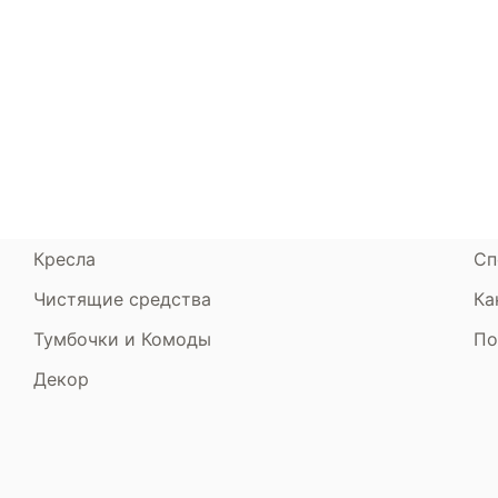
Каталог
Armos
П
Матрасы
О компании
Ак
Кровати
Сертификаты
Ст
Диваны
До
Пуфики и банкетки
Га
Подушки и одеяла
Об
Кресла
Сп
Чистящие средства
Ка
Тумбочки и Комоды
По
Декор