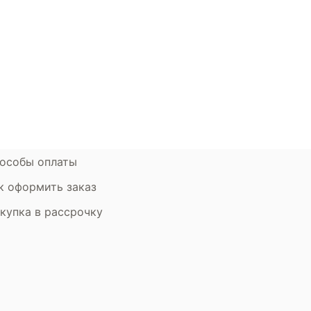
окупателям
Контакты
ции
Наши салоны
атьи
Контакты компании
ставка и оплата
Стать партнером
рантия
Дизайнерам
мен и возврат
особы оплаты
к оформить заказ
купка в рассрочку