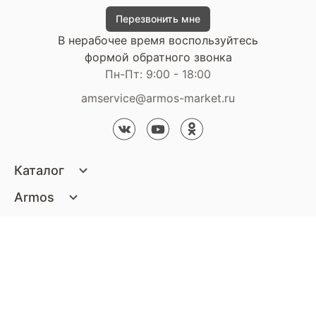
Перезвонить мне
В нерабочее время воспользуйтесь
формой обратного звонка
Пн-Пт: 9:00 - 18:00
amservice@armos-market.ru
Каталог
Матрасы
Armos
Кровати
О компании
Покупателям
Диваны
Сертификаты
Акции
Пуфики и банкетки
Контакты
Статьи
Наши салоны
Подушки и одеяла
Стать партнером
Доставка и оплата
Контакты компании
Кресла
Дизайнерам
Гарантия
Стать партнером
Наши салоны
Чистящие средства