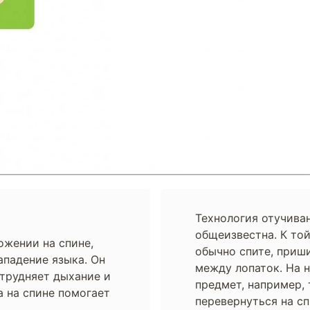
Технология отучиван
общеизвестна. К той
ожении на спине,
обычно спите, приш
ападение языка. Он
между лопаток. На 
атрудняет дыхание и
предмет, например, 
а на спине помогает
перевернуться на сп