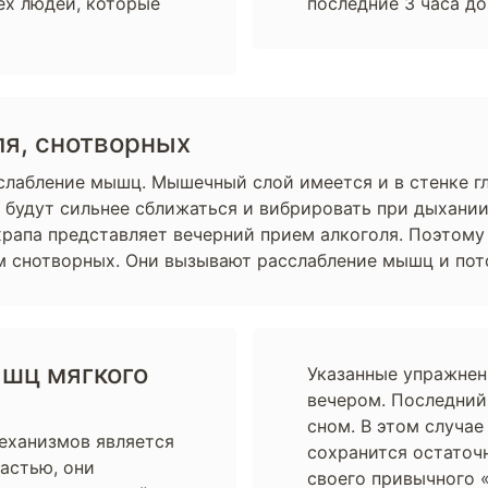
тех людей, которые
последние 3 часа до
ля, снотворных
лабление мышц. Мышечный слой имеется и в стенке гло
и будут сильнее сближаться и вибрировать при дыхании 
апа представляет вечерний прием алкоголя. Поэтому з
м снотворных. Они вызывают расслабление мышц и пото
шц мягкого
Указанные упражнени
вечером. Последний
сном. В этом случае
механизмов является
сохранится остаточ
частью, они
своего привычного 