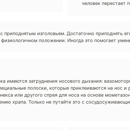
человек перестает п
с приподнятым изголовьем. Достаточно приподнять его 
е физиологичном положении. Иногда это помогает умен
века имеются затруднения носового дыхания: вазомото
пециальные полоски, которые приклеиваются на нос и 
некса или другого спрея для носа на основе мометазо
шению храпа. Только не путайте это с сосудосуживающ