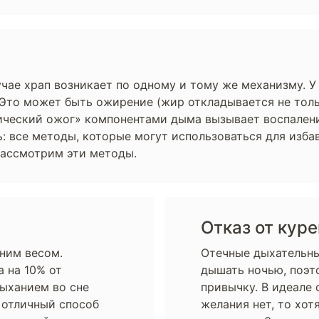
учае храп возникает по одному и тому же механизму. 
. Это может быть ожирение (жир откладывается не тол
имический ожог» компонентами дыма вызывает воспален
: все методы, которые могут использоваться для изба
Рассмотрим эти методы.
Отказ от кур
шним весом.
Отечные дыхательны
 на 10% от
дышать ночью, поэт
дыханием во сне
привычку. В идеале 
о отличный способ
желания нет, то хот